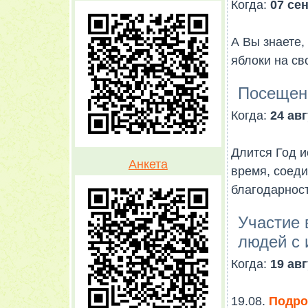
Когда:
07 сен
А Вы знаете,
яблоки на св
Посещен
Когда:
24 авг
Длится Год и
Анкета
время, соеди
благодарност
Участие 
людей с
Когда:
19 авг
19.08.
Подроб