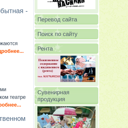
бытная -
Перевод сайта
Поиск по сайту
лжаются
Рента
робнее...
ами
Сувенирная
ком театре
продукция
обнее...
ственном