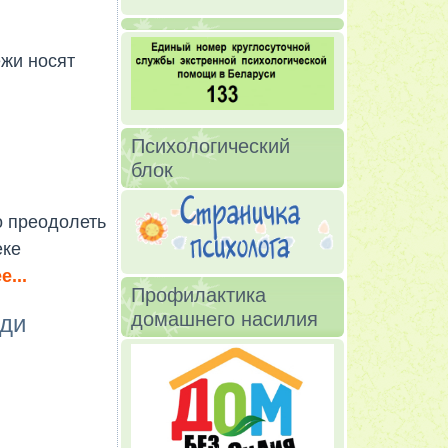
ежи носят
Психологический
блок
о преодолеть
еке
...
Профилактика
домашнего насилия
еди