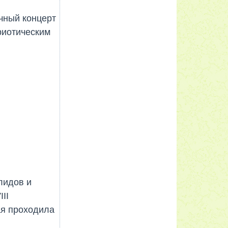
чный концерт
риотическим
лидов и
II
ая проходила