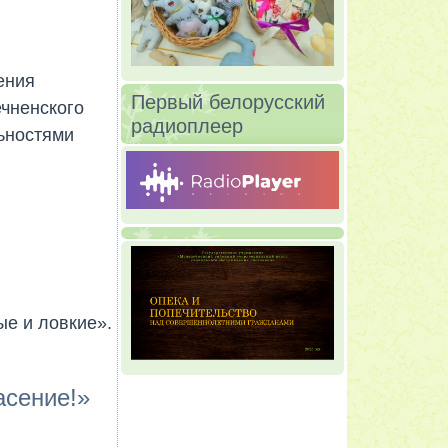
ения
Первый белорусский
чненского
радиоплеер
ьностями
е и ловкие».
асение!»