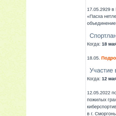
17.05.2929 в
«Пасха нетле
объединение
Cпортлан
Когда:
18 мая
18.05.
Подроб
Участие 
Когда:
12 мая
12.05.2022 п
пожилых гра
киберспорти
в г. Сморгон