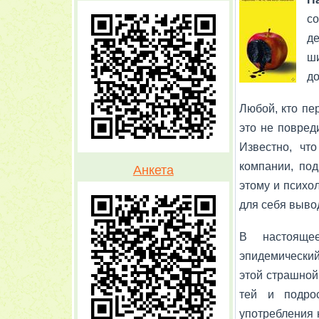
со
де
ши
до
Любой, кто пер
это не повреди
Известно, что
компании, под
Анкета
этому и психол
для себя вывод
В настоящее
эпидемически
этой страшной 
тей и подрос
употребления н