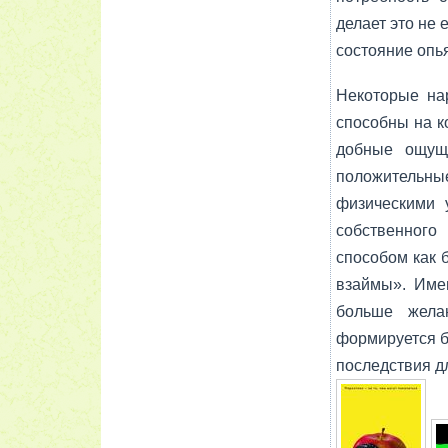
делает это не 
состояние опь
Некоторые нар
способны на к
добные ощущ
положительны
физическими 
собственного
способом как 
взаймы». Имен
больше жела
формируется б
по­следствия д