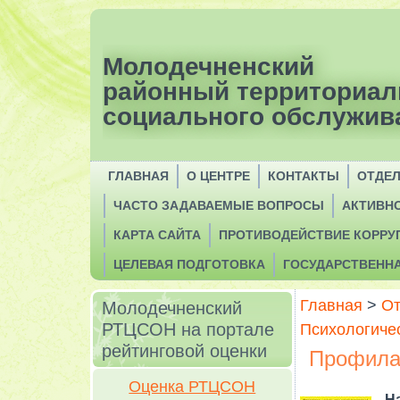
Молодечненский
районный территориал
социального обслужив
ГЛАВНАЯ
О ЦЕНТРЕ
КОНТАКТЫ
ОТДЕ
ЧАСТО ЗАДАВАЕМЫЕ ВОПРОСЫ
АКТИВН
КАРТА САЙТА
ПРОТИВОДЕЙСТВИЕ КОРРУ
ЦЕЛЕВАЯ ПОДГОТОВКА
ГОСУДАРСТВЕНН
Главная
>
От
Молодечненский
РТЦСОН на портале
Психологиче
рейтинговой оценки
Профилак
Оценка РТЦСОН
Н