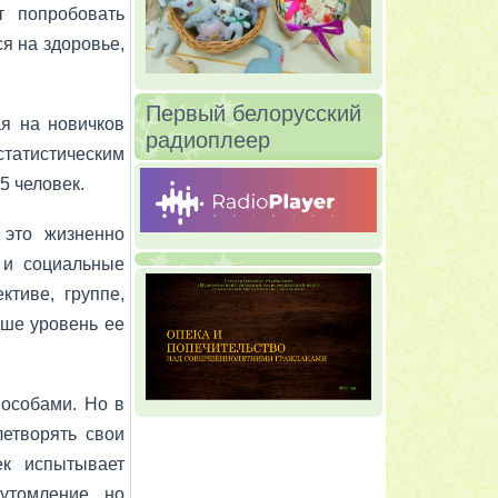
т попробовать
ся на здоровье,
Первый белорусский
ая на новичков
радиоплеер
статистическим
5 человек.
 это жизненно
к и социальные
ктиве, группе,
ыше уровень ее
пособами. Но в
летворять свои
ек испытывает
утомление, но