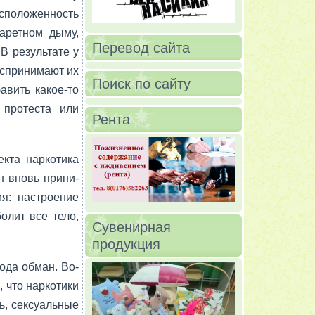
споло­женность
аретном дыму,
Перевод сайта
В ре­зультате у
оспринимают их
Поиск по сайту
вить ка­кое-то
 протеста или
Рента
кта наркотика
н вновь прини­
я: настроение
болит все тело,
Сувенирная
продукция
ода обман. Во-
 что наркотики
, сексуаль­ные