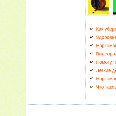
Как убер
Здоровье
Наркоман
Видеоро
Помогут.
Легкие д
Наркоман
Что тако