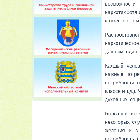
возможности 
наркотик хотя 
и вместе с те
Распространен
наркотическое 
дан­ным, один 
Каждый челов
важные потреб
потребнос­ти 
классе и т.д.)
духовных, соц
Большинство л
некоторых слу
жела­ния и в
потребность 