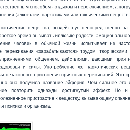
естест­венным способом - отдыхом и переключением, а погр
янения (алкоголем, наркотиками или токсическими веществ
котические вещества, воздействуя непо­средственно на 
ороткое время вызывать иллюзию радости, эмоциональног
ения человек в обычной жизни испытывает не част
е переживания «зарабатыва­ются» трудом, творческими 
уп­ражнениями, общением, действиями, дающими прия
 здоровья и силы. Употребление же наркотических вещ
бы незакон­ного присвоения приятных переживаний. Это «ра
но она получила название эйфория. Чем сильнее это со
ние повторить однажды достигнутый эффект. Но и
олезненное прист­растие к веществу, вызывающему опьяне
ля психики и организма.