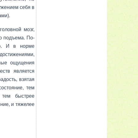
ужени­ем себя в
ами).
головной мозг,
о подъема. По­
о. И в норме
достижениями,
тные ощущения
еств является
дость, взя­тая
стоя­ние, тем
 тем быстрее
ние, и тяжелее