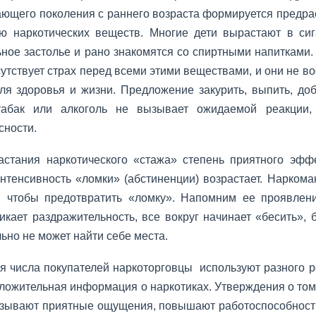
ающего поколения с раннего возраста формируется предра
ю наркотических веществ. Многие дети вырастают в сиг
ное засто­лье и рано знакомятся со спиртными напитками. 
сутствует страх перед всеми этими веществами, и они не в
ля здо­ровья и жизни. Предложение закурить, выпить, доба
абак или алкоголь не вызывает ожидае­мой реакции,
сности.
стания наркотического «стажа» степень приятного эффе
интенсивность «ломки» (абстиненции) возрастает. Наркома
, чтобы предотвратить «ломку». Напомним ее проявлени
икает раздражитель­ность, все вокруг начинает «бесить», 
ьно не может найти себе места.
я числа покупателей наркоторговцы исполь­зуют разного р
ложительная ин­формация о наркотиках. Утверждения о том,
зывают при­ятные ощущения, повышают работоспособность