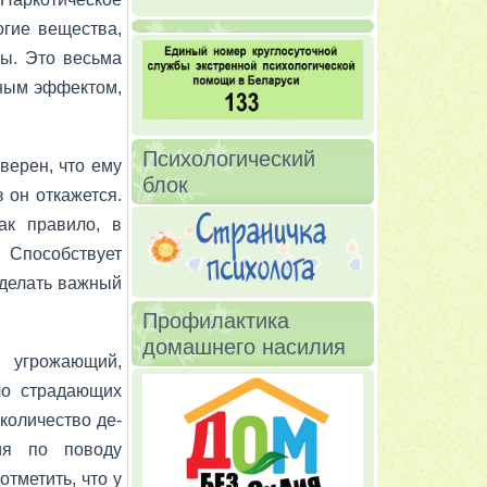
огие вещества,
ты. Это весьма
ным эффек­том,
Психологический
верен, что ему
блок
 он от­кажется.
ак правило, в
. Способствует
 сделать важный
Профилактика
домашнего насилия
 угрожающий,
ло страдающих
 количество де­
ия по поводу
отметить, что у