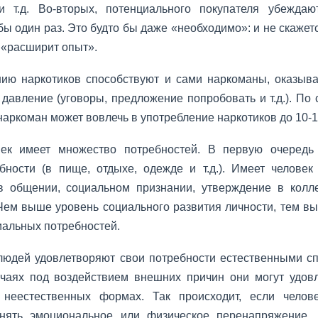
и т.д. Во-вторых, потенциального покупа­теля убеждаю
бы один раз. Это будто бы даже «необходимо»: и не скажет
м «расширит опыт».
ию наркотиков способствуют и сами нарко­маны, оказыв
давление (угово­ры, предложение попробовать и т.д.). По 
наркоман может вовлечь в употребление наркоти­ков до 10-1
ек имеет множество потребностей. В пер­вую очередь
ности (в пище, от­дыхе, одежде и т.д.). Имеет челове
(в общении, социальном признании, утверждение в кол­ле
. Чем выше уровень социально­го развития личности, тем в
и­альных потребностей.
юдей удовлетворяют свои потребности ес­тественными с
чаях под воздей­ствием внешних причин они могут удов
 неестественных формах. Так происходит, если чело­в
снять эмоциональное или физи­ческое перенапряжение, 