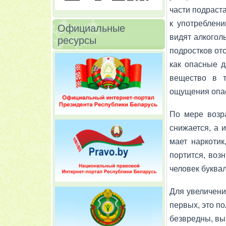
части подраст
к употреблени
Официальные
видят алкоголь
ресурсы
подростков от
как опасные д
вещество в т
ощущения опа
По мере возра
снижается, а 
мает наркотик
портится, возн
человек буквал
Для увеличени
первых, это по
безвредны, вы