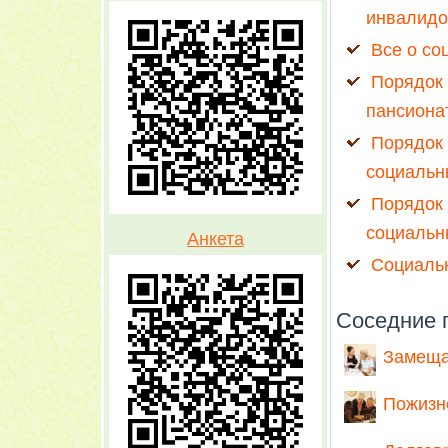
инвалидо
Все о со
Порядок
пансиона
Порядок
социальн
Порядок 
социальн
Анкета
Социаль
Соседние 
Замеща
Пожизн