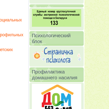
социальных
профильных
Психологический
блок
етских
Профилактика
домашнего насилия