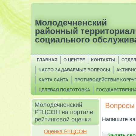
Молодечненский
районный территориал
социального обслужив
ГЛАВНАЯ
О ЦЕНТРЕ
КОНТАКТЫ
ОТДЕ
ЧАСТО ЗАДАВАЕМЫЕ ВОПРОСЫ
АКТИВН
КАРТА САЙТА
ПРОТИВОДЕЙСТВИЕ КОРРУ
ЦЕЛЕВАЯ ПОДГОТОВКА
ГОСУДАРСТВЕНН
Молодечненский
Вопросы 
РТЦСОН на портале
рейтинговой оценки
Напишите ваш
Оценка РТЦСОН
Задать сво