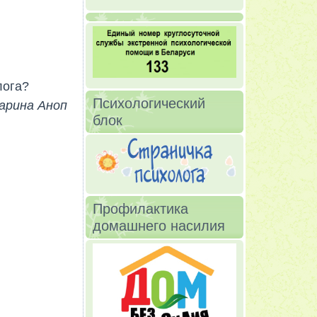
лога?
Психологический
арина Аноп
блок
Профилактика
домашнего насилия